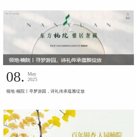
08.
May
2025
领地·楠院丨寻梦游园，诗礼传承蕴雅绽放